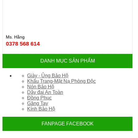
Ms. Hằng
0378 568 614
DANH MỤC SẢN PHẨM
Giày - Ủng Bảo Hộ
Khẩu Trang-Mặt Nạ Phòng Độc
Nón Bảo Hộ
Dây đai An Toàn
Đồng Phục
Găng Tay
Kính Bảo Hộ
FANPAGE FACEBOOK