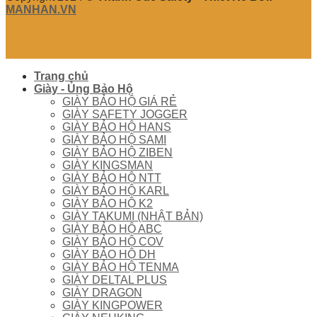
MANHAN.VN
Trang chủ
Giày - Ủng Bảo Hộ
GIÀY BẢO HỘ GIÁ RẺ
GIÀY SAFETY JOGGER
GIÀY BẢO HỘ HANS
GIÀY BẢO HỘ SAMI
GIÀY BẢO HỘ ZIBEN
GIÀY KINGSMAN
GIÀY BẢO HỘ NTT
GIÀY BẢO HỘ KARL
GIÀY BẢO HỘ K2
GIÀY TAKUMI (NHẬT BẢN)
GIÀY BẢO HỘ ABC
GIÀY BẢO HỘ COV
GIÀY BẢO HỘ DH
GIÀY BẢO HỘ TENMA
GIÀY DELTAL PLUS
GIÀY DRAGON
GIÀY KINGPOWER