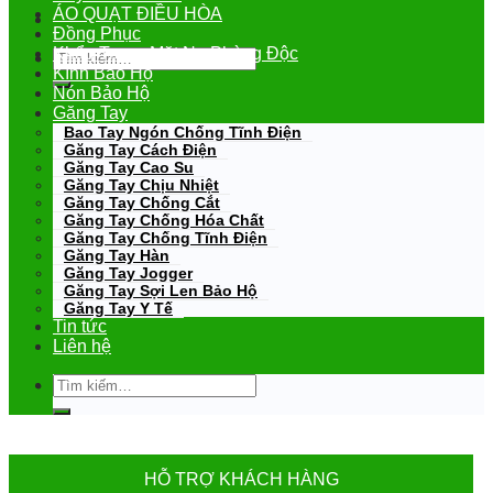
ÁO QUẠT ĐIỀU HÒA
Đồng Phục
Khẩu Trang-Mặt Nạ Phòng Độc
Tìm
kiếm:
Kính Bảo Hộ
Nón Bảo Hộ
Găng Tay
Bao Tay Ngón Chống Tĩnh Điện
Găng Tay Cách Điện
Găng Tay Cao Su
Găng Tay Chịu Nhiệt
Găng Tay Chống Cắt
Găng Tay Chống Hóa Chất
Găng Tay Chống Tĩnh Điện
Găng Tay Hàn
Găng Tay Jogger
Găng Tay Sợi Len Bảo Hộ
Găng Tay Y Tế
Tin tức
Liên hệ
Tìm
kiếm:
HỖ TRỢ KHÁCH HÀNG