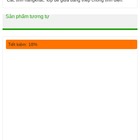
Các tính năngkhác: lớp đế giữa bằng thép chống tĩnh điện.
Sản phẩm tương tự
Tiết kiệm: 18%