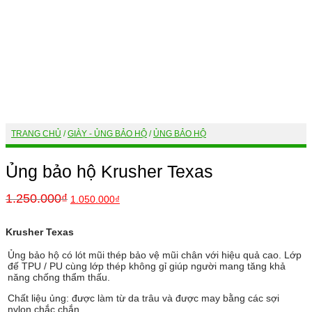
TRANG CHỦ
/
GIÀY - ỦNG BẢO HỘ
/
ỦNG BẢO HỘ
Ủng bảo hộ Krusher Texas
1.250.000
₫
1.050.000
₫
Krusher Texas
Ủng bảo hộ có lót mũi thép bảo vệ mũi chân với hiệu quả cao. Lớp
đế TPU / PU cùng lớp thép không gỉ giúp người mang tăng khả
năng chống thẩm thấu.
Chất liệu ủng: được làm từ da trâu và được may bằng các sợi
nylon chắc chắn