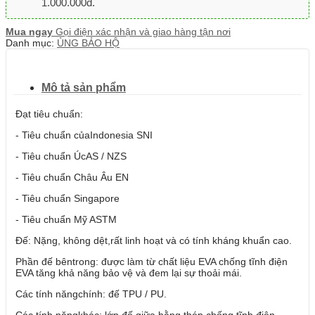
1.000.000đ.
Mua ngay
Gọi điện xác nhận và giao hàng tận nơi
Danh mục:
ỦNG BẢO HỘ
Mô tả sản phẩm
Đạt tiêu chuẩn:
- Tiêu chuẩn củaIndonesia SNI
- Tiêu chuẩn ÚcAS / NZS
- Tiêu chuẩn Châu Âu EN
- Tiêu chuẩn Singapore
- Tiêu chuẩn Mỹ ASTM
Đế: Nặng, không dệt,rất linh hoạt và có tính kháng khuẩn cao.
Phần đế bêntrong: được làm từ chất liệu EVA chống tĩnh điện
EVA tăng khả năng bảo vệ và đem lại sự thoải mái.
Các tính năngchính: đế TPU / PU.