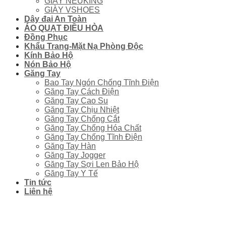
GIÀY NEUKING
GIÀY VSHOES
Dây đai An Toàn
ÁO QUẠT ĐIỀU HÒA
Đồng Phục
Khẩu Trang-Mặt Nạ Phòng Độc
Kính Bảo Hộ
Nón Bảo Hộ
Găng Tay
Bao Tay Ngón Chống Tĩnh Điện
Găng Tay Cách Điện
Găng Tay Cao Su
Găng Tay Chịu Nhiệt
Găng Tay Chống Cắt
Găng Tay Chống Hóa Chất
Găng Tay Chống Tĩnh Điện
Găng Tay Hàn
Găng Tay Jogger
Găng Tay Sợi Len Bảo Hộ
Găng Tay Y Tế
Tin tức
Liên hệ