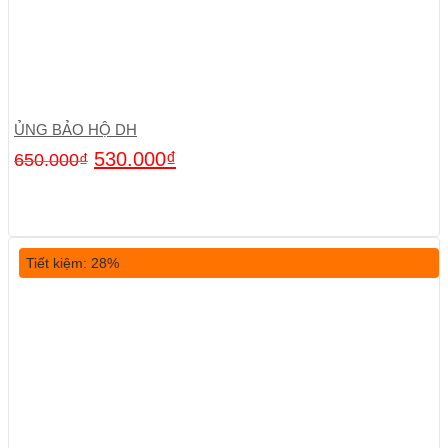
ỦNG BẢO HỘ DH
530.000
₫
650.000
₫
Tiết kiệm: 28%