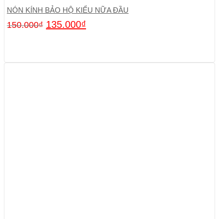
NÓN KÍNH BẢO HỘ KIỂU NỮA ĐẦU
135.000
₫
150.000
₫