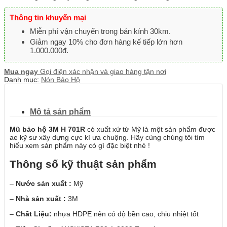
Thông tin khuyến mại
Miễn phí vận chuyển trong bán kính 30km.
Giảm ngay 10% cho đơn hàng kế tiếp lớn hơn
1.000.000đ.
Mua ngay
Gọi điện xác nhận và giao hàng tận nơi
Danh mục:
Nón Bảo Hộ
Mô tả sản phẩm
Mũ bảo hộ 3M H 701R
có xuất xứ từ Mỹ là một sản phẩm được
ae kỹ sư xây dựng cực kì ưa chuộng. Hãy cùng chúng tôi tìm
hiểu xem sản phẩm này có gì đặc biệt nhé !
Thông số kỹ thuật sản phẩm
–
Nước sản xuất :
Mỹ
–
Nhà sản xuất :
3M
–
Chất Liệu:
nhựa HDPE nên có độ bền cao, chịu nhiệt tốt