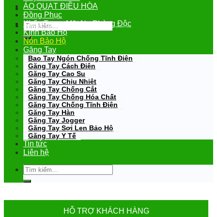
ÁO QUẠT ĐIỀU HÒA
Đồng Phục
Khẩu Trang-Mặt Nạ Phòng Độc
Tìm
kiếm:
Kính Bảo Hộ
Nón Bảo Hộ
Găng Tay
Bao Tay Ngón Chống Tĩnh Điện
Găng Tay Cách Điện
Găng Tay Cao Su
Găng Tay Chịu Nhiệt
Găng Tay Chống Cắt
Găng Tay Chống Hóa Chất
Găng Tay Chống Tĩnh Điện
Găng Tay Hàn
Găng Tay Jogger
Găng Tay Sợi Len Bảo Hộ
Găng Tay Y Tế
Tin tức
Liên hệ
Tìm
kiếm:
HỖ TRỢ KHÁCH HÀNG