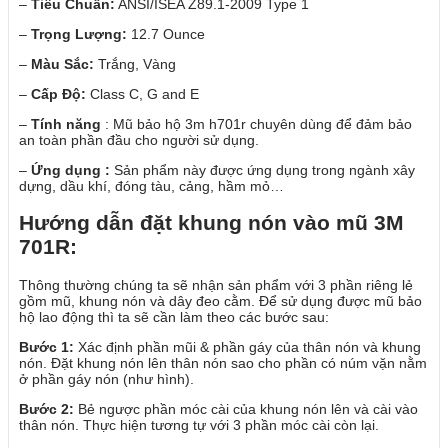
–
Tiêu Chuẩn:
ANSI/ISEA Z89.1-2009 Type 1
–
Trọng Lượng:
12.7 Ounce
–
Màu Sắc:
Trắng, Vàng
–
Cấp Độ:
Class C, G and E
–
Tính năng
: Mũ bảo hộ 3m h701r chuyên dùng để đảm bảo
an toàn phần đầu cho người sử dụng.
–
Ứng dụng :
Sản phẩm này được ứng dụng trong ngành xây
dựng, dầu khí, đóng tàu, cảng, hầm mỏ…
Hướng dẫn đặt khung nón vào mũ 3M
701R:
Thông thường chúng ta sẽ nhận sản phẩm với 3 phần riêng lẻ
gồm mũ, khung nón và dây đeo cằm. Để sử dụng được mũ bảo
hộ lao động thì ta sẽ cần làm theo các bước sau:
Bước 1:
Xác định phần mũi & phần gáy của thân nón và khung
nón. Đặt khung nón lên thân nón sao cho phần có núm vặn nằm
ở phần gáy nón (như hình).
Bước 2:
Bẻ ngược phần móc cài của khung nón lên và cài vào
thân nón. Thực hiện tương tự với 3 phần móc cài còn lại.