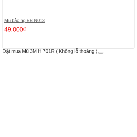
Mũ bảo hộ BB N013
49.000
₫
Đặt mua Mũ 3M H 701R ( Không lỗ thoáng )