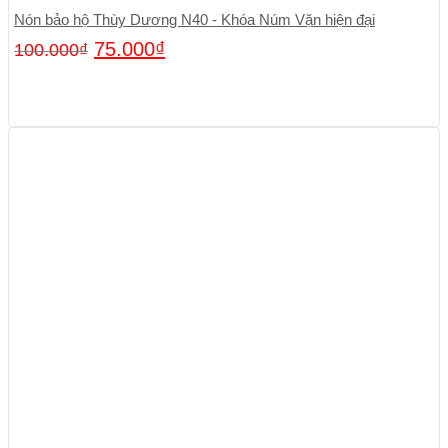
Nón bảo hộ Thùy Dương N40 - Khóa Núm Vặn hiện đại
75.000
₫
100.000
₫