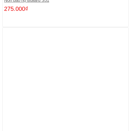
Nón bảo hộ Bullard S51
275.000
₫