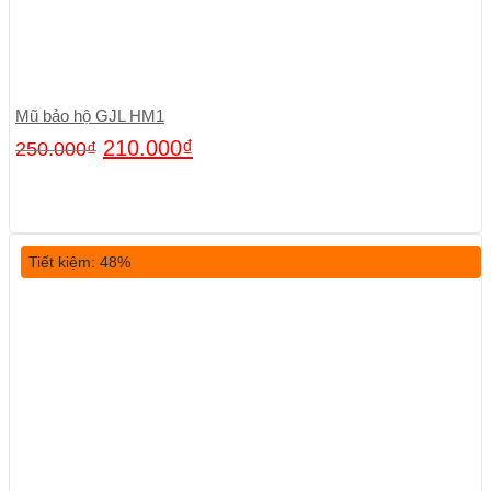
Mũ bảo hộ GJL HM1
210.000
₫
250.000
₫
Tiết kiệm: 48%