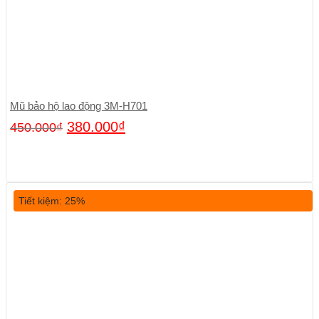
Mũ bảo hộ lao động 3M-H701
380.000
₫
450.000
₫
Tiết kiệm: 25%