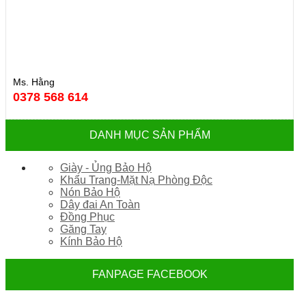
Ms. Hằng
0378 568 614
DANH MỤC SẢN PHẨM
Giày - Ủng Bảo Hộ
Khẩu Trang-Mặt Nạ Phòng Độc
Nón Bảo Hộ
Dây đai An Toàn
Đồng Phục
Găng Tay
Kính Bảo Hộ
FANPAGE FACEBOOK