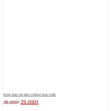
Kính bảo hộ dẻo chống hoá chất
25.000
₫
35.000
₫