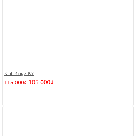
Kính King’s KY
105.000
₫
115.000
₫