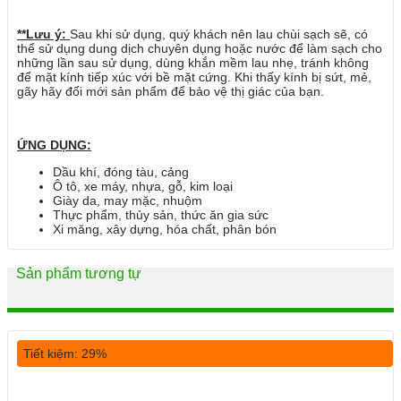
**Lưu ý:
Sau khi sử dụng, quý khách nên lau chùi sạch sẽ, có
thể sử dụng dung dịch chuyên dụng hoặc nước để làm sạch cho
những lần sau sử dụng, dùng khắn mềm lau nhẹ, tránh không
để mặt kính tiếp xúc với bề mặt cứng. Khi thấy kính bị sứt, mẻ,
gãy hãy đổi mới sản phẩm để bảo vệ thị giác của bạn.
ỨNG DỤNG:
Dầu khí, đóng tàu, cảng
Ô tô, xe máy, nhựa, gỗ, kim loại
Giày da, may mặc, nhuộm
Thực phẩm, thủy sản, thức ăn gia sức
Xi măng, xây dựng, hóa chất, phân bón
Sản phẩm tương tự
Tiết kiệm: 29%