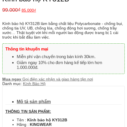
99.000
₫
85.000
₫
Kính bảo hộ KY312B làm bằng chất liệu Polycarbonate - chống bụi,
chống tia UV, UB, chống lóa, chống động hơi sương, chống trầy
xước… Thật tuyệt vời khi mỗi người lao động được trang bị 1 cái
trước khi bắt đầu làm việc.
Thông tin khuyến mại
Miễn phí vận chuyển trong bán kính 30km.
Giảm ngay 10% cho đơn hàng kế tiếp lớn hơn
1.000.000đ.
Mua ngay
Gọi điện xác nhận và giao hàng tận nơi
Danh mục:
Kính Bảo Hộ
Mô tả sản phẩm
THÔNG TIN SẢN PHẨM:
Tên :
Kính bảo hộ KY312B
Hãng :
KINGWEAR