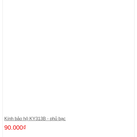
Kính bảo hộ KY313B - phủ bạc
90.000
₫