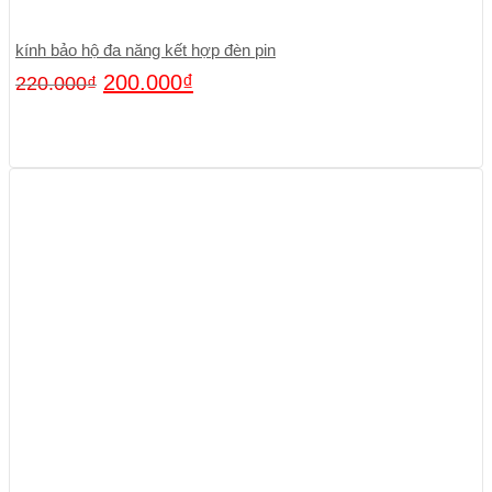
kính bảo hộ đa năng kết hợp đèn pin
200.000
₫
220.000
₫