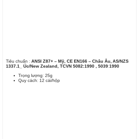
Tiêu chuẩn :
ANSI Z87+ – Mỹ, CE EN166 – Châu Âu, AS/NZS
1337.1_ Úc/New Zealand, TCVN 5082:1990 , 5039
:
1990
Trọng lượng: 25g
Quy cách: 12 cái/hộp