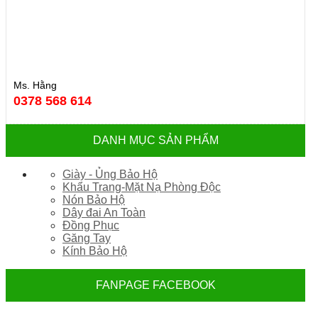
Ms. Hằng
0378 568 614
DANH MỤC SẢN PHẨM
Giày - Ủng Bảo Hộ
Khẩu Trang-Mặt Nạ Phòng Độc
Nón Bảo Hộ
Dây đai An Toàn
Đồng Phục
Găng Tay
Kính Bảo Hộ
FANPAGE FACEBOOK