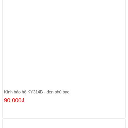
Kính bảo hộ KY314B - đen phủ bạc
90.000
₫