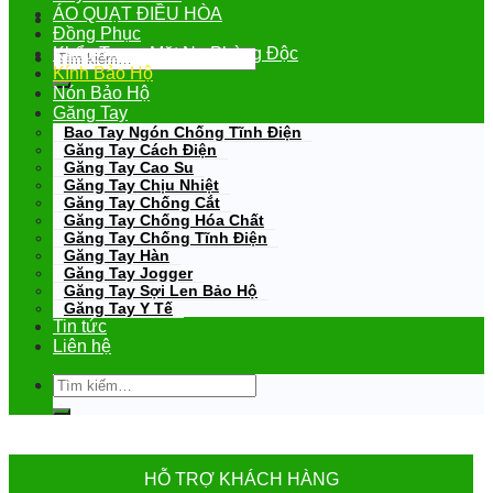
ÁO QUẠT ĐIỀU HÒA
Đồng Phục
Khẩu Trang-Mặt Nạ Phòng Độc
Tìm
kiếm:
Kính Bảo Hộ
Nón Bảo Hộ
Găng Tay
Bao Tay Ngón Chống Tĩnh Điện
Găng Tay Cách Điện
Găng Tay Cao Su
Găng Tay Chịu Nhiệt
Găng Tay Chống Cắt
Găng Tay Chống Hóa Chất
Găng Tay Chống Tĩnh Điện
Găng Tay Hàn
Găng Tay Jogger
Găng Tay Sợi Len Bảo Hộ
Găng Tay Y Tế
Tin tức
Liên hệ
Tìm
kiếm:
HỖ TRỢ KHÁCH HÀNG