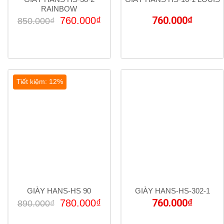
RAINBOW
Giá
Giá
760.000
₫
760.000
₫
850.000
₫
gốc
hiện
là:
tại
850.000₫.
là:
760.000₫.
Tiết kiệm: 12%
GIÀY HANS-HS 90
GIÀY HANS-HS-302-1
Giá
Giá
760.000
₫
780.000
₫
890.000
₫
gốc
hiện
là:
tại