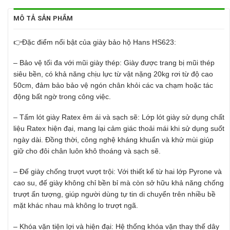
MÔ TẢ SẢN PHẨM
👉Đặc điểm nổi bật của giày bảo hộ Hans HS623:
– Bảo vệ tối đa với mũi giày thép: Giày được trang bị mũi thép
siêu bền, có khả năng chịu lực từ vật nặng 20kg rơi từ độ cao
50cm, đảm bảo bảo vệ ngón chân khỏi các va chạm hoặc tác
động bất ngờ trong công việc.
– Tấm lót giày Ratex êm ái và sạch sẽ: Lớp lót giày sử dụng chất
liệu Ratex hiện đại, mang lại cảm giác thoải mái khi sử dụng suốt
ngày dài. Đồng thời, công nghệ kháng khuẩn và khử mùi giúp
giữ cho đôi chân luôn khô thoáng và sạch sẽ.
– Đế giày chống trượt vượt trội: Với thiết kế từ hai lớp Pyrone và
cao su, đế giày không chỉ bền bỉ mà còn sở hữu khả năng chống
trượt ấn tượng, giúp người dùng tự tin di chuyển trên nhiều bề
mặt khác nhau mà không lo trượt ngã.
– Khóa vặn tiện lợi và hiện đại: Hệ thống khóa vặn thay thế dây