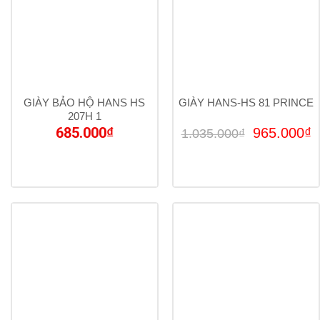
GIÀY BẢO HỘ HANS HS
GIÀY HANS-HS 81 PRINCE
207H 1
685.000
₫
Giá
G
965.000
₫
1.035.000
₫
gốc
h
là:
t
1.035.000
l
9