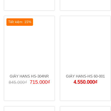
là:
tại
870.000₫.
là:
740.000₫.
Tiết kiệm: 15%
GIÀY HANS HS-304NR
GIÀY HANS-HS 60-001
Giá
Giá
4.550.000
₫
715.000
₫
845.000
₫
gốc
hiện
là:
tại
845.000₫.
là:
715.000₫.