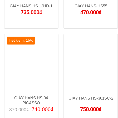
GIÀY HANS HS 12HD-1
GIÀY HANS-HS55
735.000
₫
470.000
₫
Tiết kiệm: 15%
GIÀY HANS HS-34
GIÀY HANS HS-301SC-2
PICASSO
Giá
Giá
750.000
₫
740.000
₫
870.000
₫
gốc
hiện