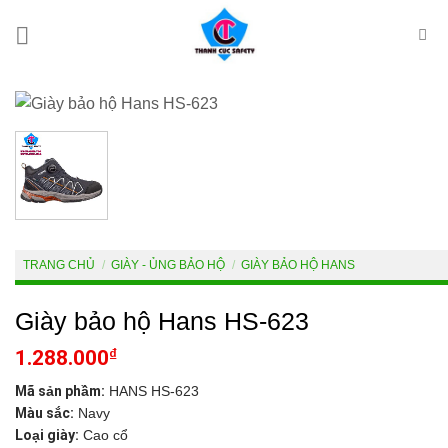
Skip
to
content
TRANG CHỦ
/
GIÀY - ỦNG BẢO HỘ
/
GIÀY BẢO HỘ HANS
Giày bảo hộ Hans HS-623
₫
1.288.000
Mã sản phầm:
HANS HS-623
Màu sắc:
Navy
Loại giày:
Cao cổ