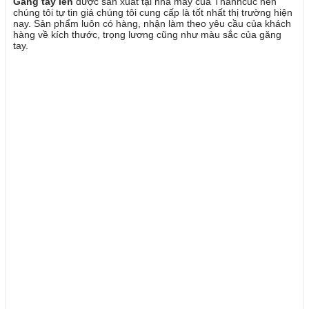
Găng tay len
được sản xuất tại nhà máy của Thanhcuc nên
chúng tôi tự tin giá chúng tôi cung cấp là tốt nhất thị trường hiện
nay. Sản phẩm luôn có hàng, nhận làm theo yêu cầu của khách
hàng về kích thước, trọng lương cũng như màu sắc của găng
tay.