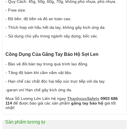
- Quy Cách: 45g, 50g, 60g, 70g, không phủ nhựa, phủ nhựa.
- Free size.
- Độ bền: độ bền và độ an toàn cao.
- Thích hợp với hầu hết da tay, không gây kích ứng da.
- Sử dụng chủ yếu trong ngành xây dựng, bốc vác.
Công Dụng Của Găng Tay Bảo Hộ Sợi Len
- Bảo vệ đôi bàn tay trong quá trình lao động.
- Tăng độ bám khi cầm nắm vật liệu.
- Hạn chế các chất độc hại tiếp xúc trực tiếp với da tay.
-garan.vn/ Hạn chế gây kích ứng da.
Mua Số Lượng Lớn Liên hệ ngay
ThanhcucSafety
0903 686
114
để được báo giá các sản phẩm
găng tay bảo hộ
giá tốt
nhất!
Sản phẩm tương tự