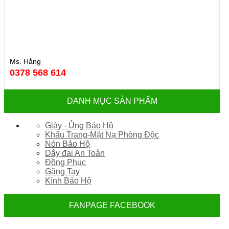
Ms. Hằng
0378 568 614
DANH MỤC SẢN PHẨM
Giày - Ủng Bảo Hộ
Khẩu Trang-Mặt Nạ Phòng Độc
Nón Bảo Hộ
Dây đai An Toàn
Đồng Phục
Găng Tay
Kính Bảo Hộ
FANPAGE FACEBOOK