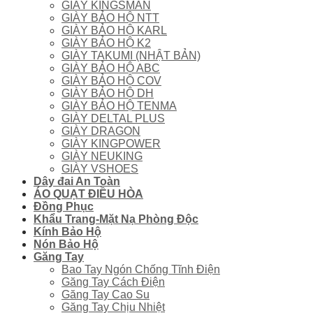
GIÀY KINGSMAN
GIÀY BẢO HỘ NTT
GIÀY BẢO HỘ KARL
GIÀY BẢO HỘ K2
GIÀY TAKUMI (NHẬT BẢN)
GIÀY BẢO HỘ ABC
GIÀY BẢO HỘ COV
GIÀY BẢO HỘ DH
GIÀY BẢO HỘ TENMA
GIÀY DELTAL PLUS
GIÀY DRAGON
GIÀY KINGPOWER
GIÀY NEUKING
GIÀY VSHOES
Dây đai An Toàn
ÁO QUẠT ĐIỀU HÒA
Đồng Phục
Khẩu Trang-Mặt Nạ Phòng Độc
Kính Bảo Hộ
Nón Bảo Hộ
Găng Tay
Bao Tay Ngón Chống Tĩnh Điện
Găng Tay Cách Điện
Găng Tay Cao Su
Găng Tay Chịu Nhiệt