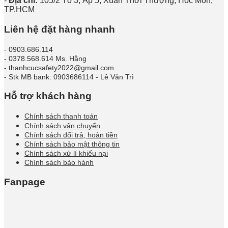
-
Địa chỉ:
105/2 Tổ 3, Ấp 5, Xuân Thới Thượng, Hóc Môn,
TP.HCM
Liên hệ đặt hàng nhanh
- 0903.686.114
- 0378.568.614 Ms. Hằng
- thanhcucsafety2022@gmail.com
- Stk MB bank: 0903686114 - Lê Văn Trì
Hỗ trợ khách hàng
Chính sách thanh toán
Chính sách vận chuyển
Chính sách đổi trả, hoàn tiền
Chính sách bảo mật thông tin
Chính sách xử lí khiếu nại
Chính sách bảo hành
Fanpage