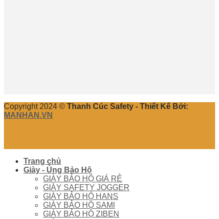
Copyright 2024 ©
Thanh Cúc Safety - Thiết Kế Bởi:
MANHAN.VN
Trang chủ
Giày - Ủng Bảo Hộ
GIÀY BẢO HỘ GIÁ RẺ
GIÀY SAFETY JOGGER
GIÀY BẢO HỘ HANS
GIÀY BẢO HỘ SAMI
GIÀY BẢO HỘ ZIBEN