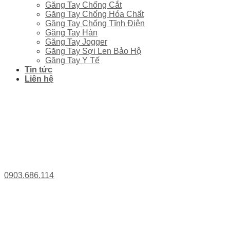
Găng Tay Chống Cắt
Găng Tay Chống Hóa Chất
Găng Tay Chống Tĩnh Điện
Găng Tay Hàn
Găng Tay Jogger
Găng Tay Sợi Len Bảo Hộ
Găng Tay Y Tế
Tin tức
Liên hệ
0903.686.114