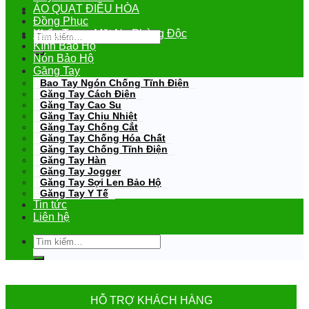
ÁO QUẠT ĐIỀU HÒA
Đồng Phục
Khẩu Trang-Mặt Nạ Phòng Độc
Tìm
kiếm:
Kính Bảo Hộ
Nón Bảo Hộ
Găng Tay
Bao Tay Ngón Chống Tĩnh Điện
Găng Tay Cách Điện
Găng Tay Cao Su
Găng Tay Chịu Nhiệt
Găng Tay Chống Cắt
Găng Tay Chống Hóa Chất
Găng Tay Chống Tĩnh Điện
Găng Tay Hàn
Găng Tay Jogger
Găng Tay Sợi Len Bảo Hộ
Găng Tay Y Tế
Tin tức
Liên hệ
Tìm
kiếm:
HỖ TRỢ KHÁCH HÀNG