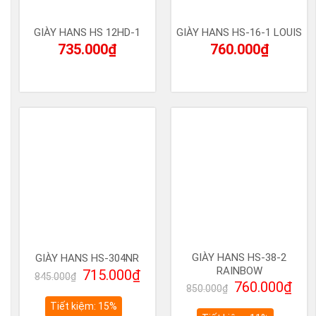
GIÀY HANS HS 12HD-1
GIÀY HANS HS-16-1 LOUIS
735.000
₫
760.000
₫
GIÀY HANS HS-38-2
GIÀY HANS HS-304NR
RAINBOW
Giá
Giá
715.000
₫
845.000
₫
Giá
Giá
760.000
₫
gốc
hiện
850.000
₫
gốc
hiệ
là:
tại
Tiết kiệm: 15%
là:
tại