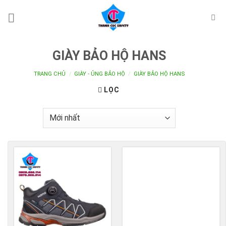
Skip
to
content
GIÀY BẢO HỘ HANS
TRANG CHỦ
/
GIÀY - ỦNG BẢO HỘ
/
GIÀY BẢO HỘ HANS
LỌC