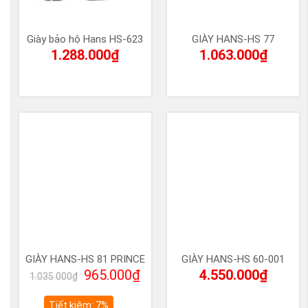
Giày bảo hộ Hans HS-623
GIÀY HANS-HS 77
1.288.000
₫
1.063.000
₫
GIÀY HANS-HS 81 PRINCE
GIÀY HANS-HS 60-001
Giá
Giá
965.000
₫
4.550.000
₫
1.035.000
₫
gốc
hiện
là:
tại
Tiết kiệm: 7%