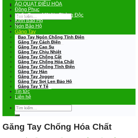
ÁO QUẠT ĐIỀU HÒA
Đồng Phục
Khẩu Trang-Mặt Nạ Phòng Độc
Tìm
kiếm:
Kính Bảo Hộ
Nón Bảo Hộ
Găng Tay
Bao Tay Ngón Chống Tĩnh Điện
Găng Tay Cách Điện
Găng Tay Cao Su
Găng Tay Chịu Nhiệt
Găng Tay Chống Cắt
Găng Tay Chống Hóa Chất
Găng Tay Chống Tĩnh Điện
Găng Tay Hàn
Găng Tay Jogger
Găng Tay Sợi Len Bảo Hộ
Găng Tay Y Tế
Tin tức
Liên hệ
Tìm
kiếm:
Găng Tay Chống Hóa Chất