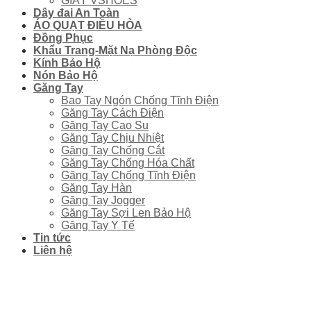
GIÀY VSHOES
Dây đai An Toàn
ÁO QUẠT ĐIỀU HÒA
Đồng Phục
Khẩu Trang-Mặt Nạ Phòng Độc
Kính Bảo Hộ
Nón Bảo Hộ
Găng Tay
Bao Tay Ngón Chống Tĩnh Điện
Găng Tay Cách Điện
Găng Tay Cao Su
Găng Tay Chịu Nhiệt
Găng Tay Chống Cắt
Găng Tay Chống Hóa Chất
Găng Tay Chống Tĩnh Điện
Găng Tay Hàn
Găng Tay Jogger
Găng Tay Sợi Len Bảo Hộ
Găng Tay Y Tế
Tin tức
Liên hệ