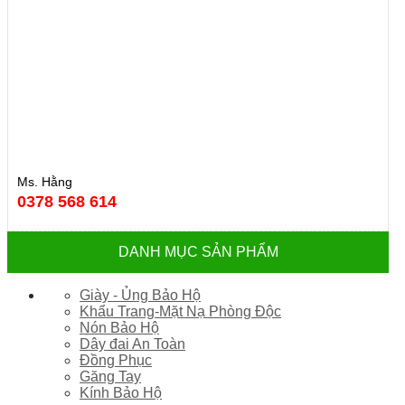
Ms. Hằng
0378 568 614
DANH MỤC SẢN PHẨM
Giày - Ủng Bảo Hộ
Khẩu Trang-Mặt Nạ Phòng Độc
Nón Bảo Hộ
Dây đai An Toàn
Đồng Phục
Găng Tay
Kính Bảo Hộ