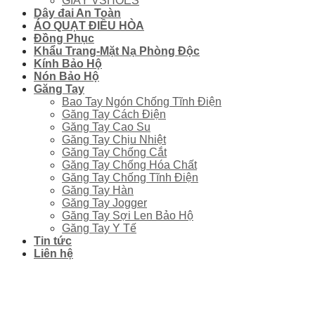
GIÀY VSHOES
Dây đai An Toàn
ÁO QUẠT ĐIỀU HÒA
Đồng Phục
Khẩu Trang-Mặt Nạ Phòng Độc
Kính Bảo Hộ
Nón Bảo Hộ
Găng Tay
Bao Tay Ngón Chống Tĩnh Điện
Găng Tay Cách Điện
Găng Tay Cao Su
Găng Tay Chịu Nhiệt
Găng Tay Chống Cắt
Găng Tay Chống Hóa Chất
Găng Tay Chống Tĩnh Điện
Găng Tay Hàn
Găng Tay Jogger
Găng Tay Sợi Len Bảo Hộ
Găng Tay Y Tế
Tin tức
Liên hệ