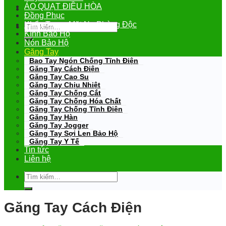
ÁO QUẠT ĐIỀU HÒA
Đồng Phục
Khẩu Trang-Mặt Nạ Phòng Độc
Tìm
kiếm:
Kính Bảo Hộ
Nón Bảo Hộ
Găng Tay
Bao Tay Ngón Chống Tĩnh Điện
Găng Tay Cách Điện
Găng Tay Cao Su
Găng Tay Chịu Nhiệt
Găng Tay Chống Cắt
Găng Tay Chống Hóa Chất
Găng Tay Chống Tĩnh Điện
Găng Tay Hàn
Găng Tay Jogger
Găng Tay Sợi Len Bảo Hộ
Găng Tay Y Tế
Tin tức
Liên hệ
Tìm
kiếm:
Găng Tay Cách Điện