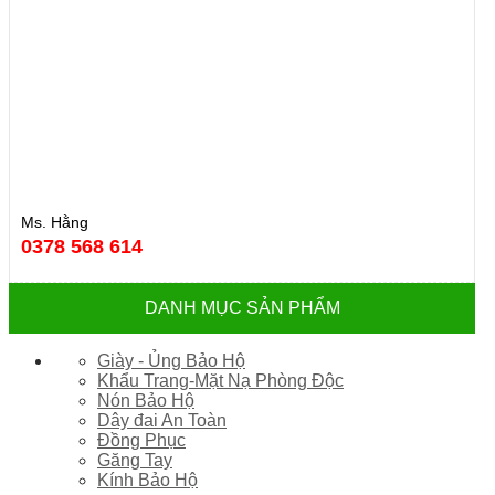
Ms. Hằng
0378 568 614
DANH MỤC SẢN PHẨM
Giày - Ủng Bảo Hộ
Khẩu Trang-Mặt Nạ Phòng Độc
Nón Bảo Hộ
Dây đai An Toàn
Đồng Phục
Găng Tay
Kính Bảo Hộ